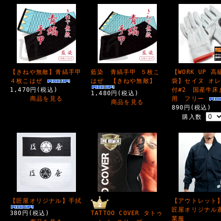
【きねや無敵】青縞手甲
藍染 青縞手甲 ５枚こ
【WORK UP 
４枚こはぜ
はぜ 【きねや無敵】
袋】セイヌ オ
1,470円(税込)
付#2 国産牛床
1,480円(税込)
商品を見る
用 フリー
商品を見る
890円(税込)
購入数
【匠屋オリジナル】手拭
【アウトレット
匠屋オリジナル
380円(税込)
TATTOO COVER タトゥ
業服