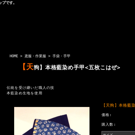
ップです。
HOME
>
鳶服・作業服
>
手袋・手甲
【天
狗】本格藍染め手甲<五枚こはぜ>
伝統を受け継いだ職人の技
本藍染め生地を使用
【天狗】本格藍染
価格:
購入数:
サイズ