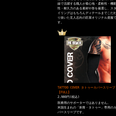
線で活躍する職人が着心地・柔軟性・機
性・耐久力のある素材や形を厳選し、ス
イリングはもちろんディテールまでこだ
り抜いた玄人志向の匠屋オリジナル鳶服
す。
TATTOO COVER タトゥーカバースリーブ
【FULL】
2,980円(税込)
医療用のサポーターではありません。
米国生まれの「刺青・タトゥー」専用の
バースリーブです。