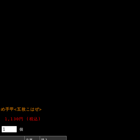
め手甲<五枚こはぜ>
1,130円 (税込)
個
在庫
購入