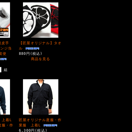
高級皮手
【匠屋オリジナル】タオ
レンジ当
ル
皮使
880円(税込)
商品を見る
組
】上着L
匠屋オリジナル鳶服・作
鳶服・作
業服 上着L
6,300円(税込)