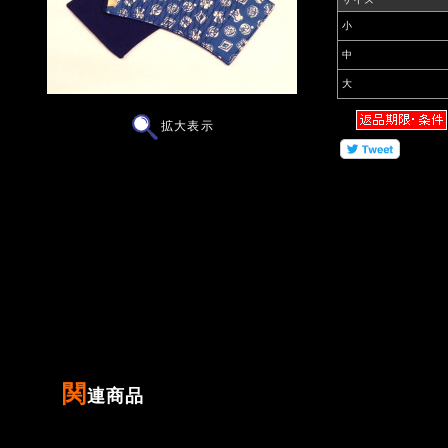
小
中
大
拡大表示
SIZE: 大・中・小
COLOR: 紺（藍染）
日本製
関
連商品