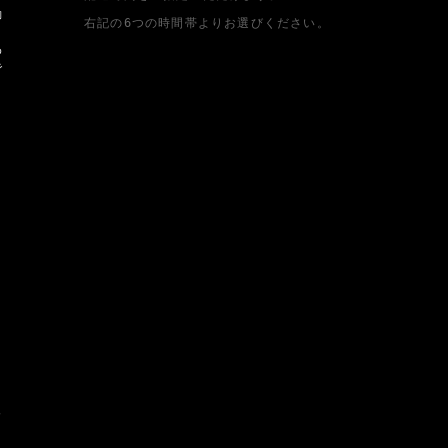
動
右記の6つの時間帯よりお選びください。
タ
わ
で
カ