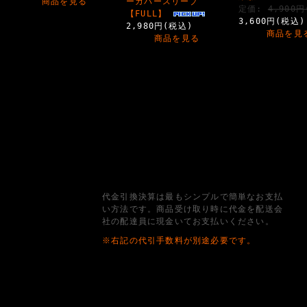
商品を見る
ーカバースリーブ
定価:
4,900
【FULL】
3,600円(税込)
2,980円(税込)
商品を見
商品を見る
代金引換決算は最もシンプルで簡単なお支払
い方法です。商品受け取り時に代金を配送会
社の配達員に現金いてお支払いください。
※右記の代引手数料が別途必要です。