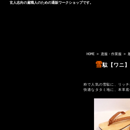
玄人志向の鳶職人のための通販ワークショップです。
HOME
>
鳶服・作業服
>
雪
駄【ワニ】
粋で人気の雪駄に、リッチ
快適なタタミ地に、本革底