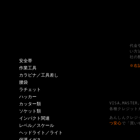
代金
い方
社の
安全帯
※右
作業工具
カラビナ／工具差し
腰袋
ラチェット
ハッカー
VISA,MASTER
カッター類
各種クレジット
ソケット類
あんしんクレジ
インパクト関連
つ安心
で「買い
レベル／スケール
ヘッドライト／ライト
保護メガネ