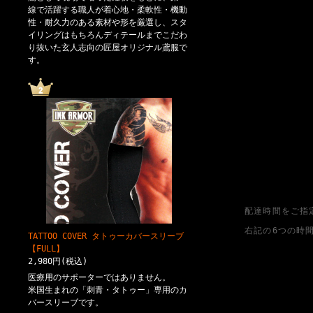
線で活躍する職人が着心地・柔軟性・機動
性・耐久力のある素材や形を厳選し、スタ
イリングはもちろんディテールまでこだわ
り抜いた玄人志向の匠屋オリジナル鳶服で
す。
配達時間をご指
右記の6つの時
TATTOO COVER タトゥーカバースリーブ
【FULL】
2,980円(税込)
医療用のサポーターではありません。
米国生まれの「刺青・タトゥー」専用のカ
バースリーブです。